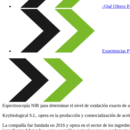
¿Qué Ofrece 
Experiencias 
Espectroscopía NIR para determinar el nivel de oxidación exacto de ac
Keybiological S.L. opera en la producción y comercialización de acei
La compañía fue fundada en 2016 y opera en el sector de los ingredie