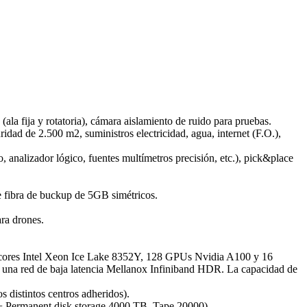
a fija y rotatoria), cámara aislamiento de ruido para pruebas.
 de 2.500 m2, suministros electricidad, agua, internet (F.O.),
, analizador lógico, fuentes multímetros precisión, etc.), pick&place
e fibra de buckup de 5GB simétricos.
ra drones.
56 cores Intel Xeon Ice Lake 8352Y, 128 GPUs Nvidia A100 y 16
 una red de baja latencia Mellanox Infiniband HDR. La capacidad de
 distintos centros adheridos).
+ Permanent disk storage 4000 TB, Tape 20000).