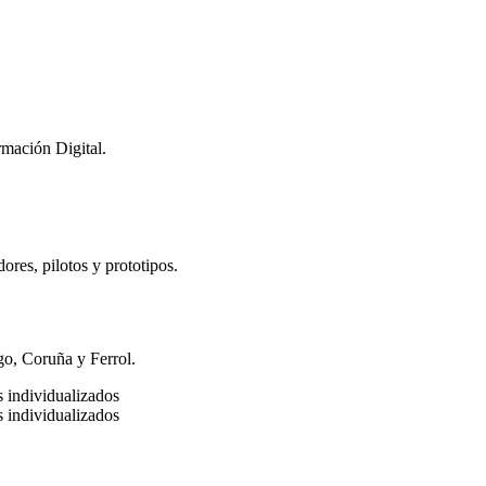
rmación Digital.
dores, pilotos y prototipos.
go, Coruña y Ferrol.
s individualizados
s individualizados