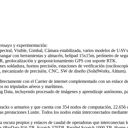
 ensayo y experimentación:
ctral, Visible, Gimbal, Cámara estabilizada, varios modelos de UAVs (al
r con herramientas y almacén, helipad 15x15m, perímetro de seguridad
DR, geolocalización y geoposicionamiento GPS con soporte RTK.
nes soldadura, hornos precisión, estaciones de verificación (osciloscopio
 mecanizado de precisión, CNC, SW de diseño (SolidWorks, Altium).
directamente con el Carrier de internet complementado con un enlace d
s no tripulados aéreos y marítimos.
Big Data, incluyendo procesado de imágenes y aprendizaje autónomo, pa
13 racks o armarios y que cuenta con 354 nodos de computación, 22.6
 prestaciones Lustre. Todos los nodos están interconectados mediante
scura propios y enlaces de caudal de operadoras que interconectan los
es (BigData 816 TB, Scratch 370TB, Parallel Scratch 1000 TB, Home 