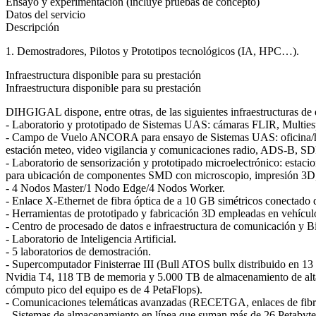
Ensayo y experimentación (incluye pruebas de concepto)
Datos del servicio
Descripción
1. Demostradores, Pilotos y Prototipos tecnológicos (IA, HPC…).
Infraestructura disponible para su prestación
Infraestructura disponible para su prestación
DIHGIGAL dispone, entre otras, de las siguientes infraestructuras de
- Laboratorio y prototipado de Sistemas UAS: cámaras FLIR, Multiespe
- Campo de Vuelo ANCORA para ensayo de Sistemas UAS: oficina/hanga
estación meteo, video vigilancia y comunicaciones radio, ADS-B, S
- Laboratorio de sensorización y prototipado microelectrónico: estacio
para ubicación de componentes SMD con microscopio, impresión 3D,
- 4 Nodos Master/1 Nodo Edge/4 Nodos Worker.
- Enlace X-Ethernet de fibra óptica de a 10 GB simétricos conectado 
- Herramientas de prototipado y fabricación 3D empleadas en vehículo
- Centro de procesado de datos e infraestructura de comunicación y 
- Laboratorio de Inteligencia Artificial.
- 5 laboratorios de demostración.
- Supercomputador Finisterrae III (Bull ATOS bullx distribuido en 
Nvidia T4, 118 TB de memoria y 5.000 TB de almacenamiento de altas
cómputo pico del equipo es de 4 PetaFlops).
- Comunicaciones telemáticas avanzadas (RECETGA, enlaces de fibra o
- Sistemas de almacenamiento en línea que suman más de 26 Petabyt