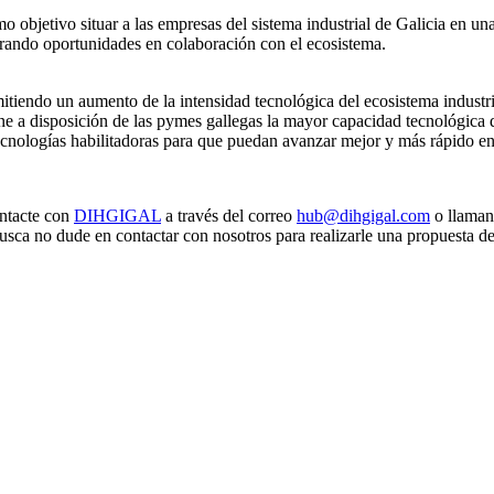
mo objetivo situar a las empresas del sistema industrial de Galicia en un
erando oportunidades en colaboración con el ecosistema.
tiendo un aumento de la intensidad tecnológica del ecosistema industria
 pone a disposición de las pymes gallegas la mayor capacidad tecnológica 
nologías habilitadoras para que puedan avanzar mejor y más rápido en s
ontacte con
DIHGIGAL
a través del correo
hub@dihgigal.com
o llaman
sca no dude en contactar con nosotros para realizarle una propuesta de